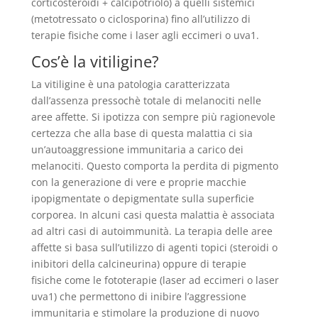
corticosteroidi + calcipotriolo) a quelli sistemici
(metotressato o ciclosporina) fino all’utilizzo di
terapie fisiche come i laser agli eccimeri o uva1.
Cos’è la vitiligine?
La vitiligine è una patologia caratterizzata
dall’assenza pressochè totale di melanociti nelle
aree affette. Si ipotizza con sempre più ragionevole
certezza che alla base di questa malattia ci sia
un’autoaggressione immunitaria a carico dei
melanociti. Questo comporta la perdita di pigmento
con la generazione di vere e proprie macchie
ipopigmentate o depigmentate sulla superficie
corporea. In alcuni casi questa malattia è associata
ad altri casi di autoimmunità. La terapia delle aree
affette si basa sull’utilizzo di agenti topici (steroidi o
inibitori della calcineurina) oppure di terapie
fisiche come le fototerapie (laser ad eccimeri o laser
uva1) che permettono di inibire l’aggressione
immunitaria e stimolare la produzione di nuovo