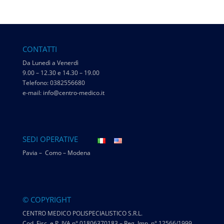
CONTATTI
Da Lunedì a Venerdì
9.00 – 12.30 e 14.30 – 19.00
Telefono: 0382556680
e-mail: info@centro-medico.it
SEDI OPERATIVE
Pavia – Como – Modena
© COPYRIGHT
CENTRO MEDICO POLISPECIALISTICO S.R.L.
Cod. Fisc. e P. IVA n° 01806370183 – Reg. Imp. n° 12566/1999