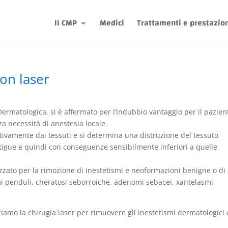
Il CMP
Medici
Trattamenti e prestazio
on laser
 Dermatologica, si è affermato per l’indubbio vantaggio per il pazien
 necessità di anestesia locale.
ttivamente dai tessuti e si determina una distruzione del tessuto
tigue e quindi con conseguenze sensibilmente inferiori a quelle
lizzato per la rimozione di inestetismi e neoformazioni benigne o di
mi penduli, cheratosi seborroiche, adenomi sebacei, xantelasmi,
iziamo la chirugia laser per rimuovere gli inestetismi dermatologici 